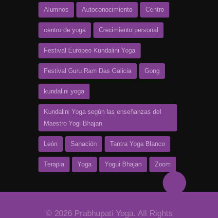
Alumnos
Autoconocimiento
Centro
centro de yoga
Crecimiento personal
Festival Europeo Kundalini Yoga
Festival Guru Ram Das Galicia
Gong
kundalini yoga
Kundalini Yoga según las enseñanzas del
Maestro Yogi Bhajan
León
Sanación
Tantra Yoga Blanco
Terapia
Yoga
Yogui Bhajan
Zoom
© 2026 Prabhupati Yoga. All Rights