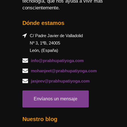
tecnología, que nos ayuda a vivir más
conscientemente.
Dónde estamos
C/ Padre Javier de Valladolid
Nº 3, 1ºB, 24005
León, (España)
info@prabhupatiyoga.com
mohanjeet@prabhupatiyoga.com
jasjeev@prabhupatiyoga.com
Envíanos un mensaje
Nuestro blog