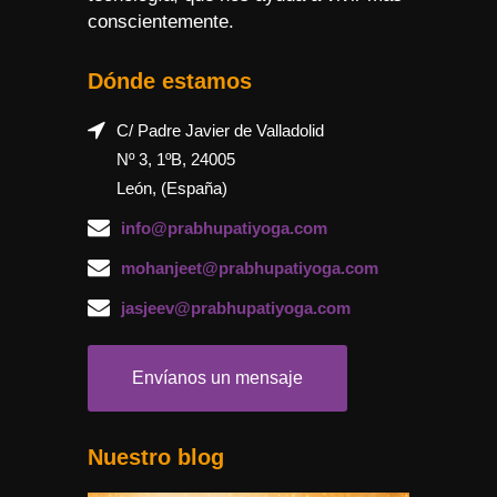
conscientemente.
Dónde estamos
C/ Padre Javier de Valladolid
Nº 3, 1ºB, 24005
León, (España)
info@prabhupatiyoga.com
mohanjeet@prabhupatiyoga.com
jasjeev@prabhupatiyoga.com
Envíanos un mensaje
Nuestro blog