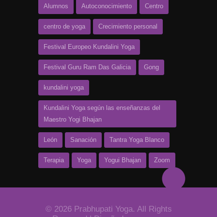
Alumnos
Autoconocimiento
Centro
centro de yoga
Crecimiento personal
Festival Europeo Kundalini Yoga
Festival Guru Ram Das Galicia
Gong
kundalini yoga
Kundalini Yoga según las enseñanzas del
Maestro Yogi Bhajan
León
Sanación
Tantra Yoga Blanco
Terapia
Yoga
Yogui Bhajan
Zoom
© 2026 Prabhupati Yoga. All Rights